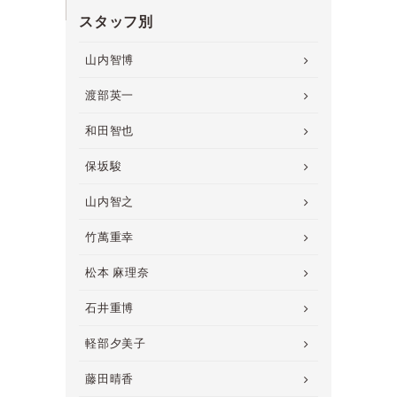
スタッフ別
山内智博
渡部英一
和田智也
保坂駿
山内智之
竹萬重幸
松本 麻理奈
石井重博
軽部夕美子
藤田晴香