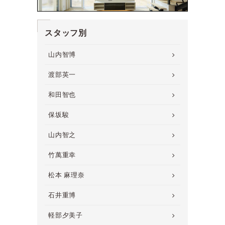
スタッフ別
山内智博
渡部英一
和田智也
保坂駿
山内智之
竹萬重幸
松本 麻理奈
石井重博
軽部夕美子