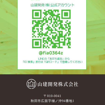
山建開発株式会社
〒010-0041
秋田市広面字樋ノ沖94番地1