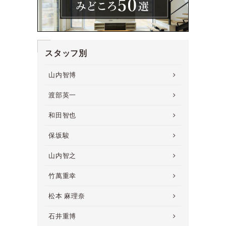
スタッフ別
山内智博
渡部英一
和田智也
保坂駿
山内智之
竹萬重幸
松本 麻理奈
石井重博