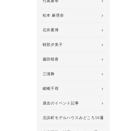
竹萬重幸
松本 麻理奈
石井重博
軽部夕美子
藤田晴香
三浦舞
嵯峨千尋
過去のイベント記事
北浜町モデルハウスみどころ50選