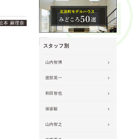
松本 麻理奈
スタッフ別
山内智博
渡部英一
和田智也
保坂駿
山内智之