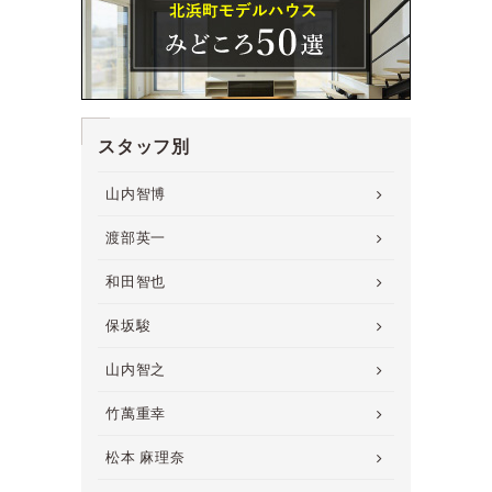
スタッフ別
山内智博
渡部英一
和田智也
保坂駿
山内智之
竹萬重幸
松本 麻理奈