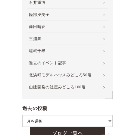
石井重博
軽部夕美子
藤田晴香
三浦舞
嵯峨千尋
過去のイベント記事
北浜町モデルハウスみどころ50選
山建開発の社屋みどころ100選
過去の投稿
ブログ一覧へ