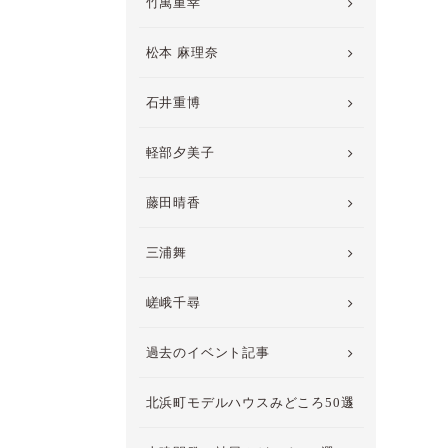
竹萬重幸
松本 麻理奈
石井重博
軽部夕美子
藤田晴香
三浦舞
嵯峨千尋
過去のイベント記事
北浜町モデルハウスみどころ50選