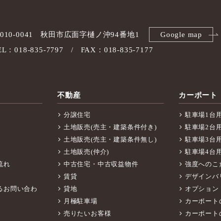
010-0041
秋田市広面字樋ノ沖94番地1
Google map
EL：018-835-7797
FAX：018-835-7177
不動産
カーポート
分譲住宅
駐車場1台
土地販売(売主・建築条件付き)
駐車場2台
土地販売(売主・建築条件無し)
駐車場3台
土地販売(仲介)
駐車場4台
流れ
中古住宅・中古収益物件
強度へのこ
賃貸
デザインバ
るお問い合わ
貸地
オプション
月極駐車場
カーポート
売りたいお客様
カーポート