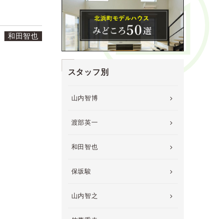
日
和田智也
スタッフ別
山内智博
渡部英一
和田智也
保坂駿
山内智之