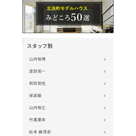
スタッフ別
山内智博
渡部英一
和田智也
保坂駿
山内智之
竹萬重幸
松本 麻理奈