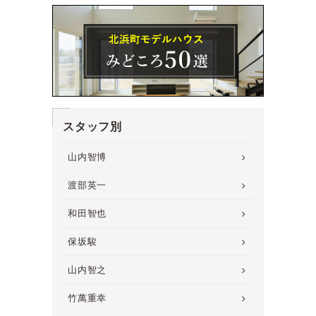
スタッフ別
山内智博
渡部英一
和田智也
保坂駿
山内智之
竹萬重幸