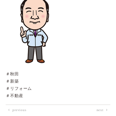
＃秋田
＃新築
＃リフォーム
＃不動産
previous
next