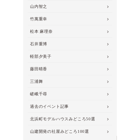
山内智之
竹萬重幸
松本 麻理奈
石井重博
軽部夕美子
藤田晴香
三浦舞
嵯峨千尋
過去のイベント記事
北浜町モデルハウスみどころ50選
山建開発の社屋みどころ100選