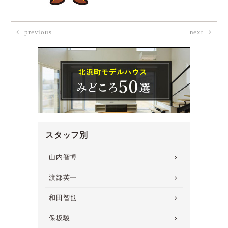
previous
next
スタッフ別
山内智博
渡部英一
和田智也
保坂駿