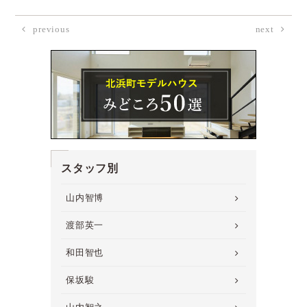
previous
next
スタッフ別
山内智博
渡部英一
和田智也
保坂駿