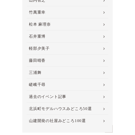
山内智之
竹萬重幸
松本 麻理奈
石井重博
軽部夕美子
藤田晴香
三浦舞
嵯峨千尋
過去のイベント記事
北浜町モデルハウスみどころ50選
山建開発の社屋みどころ100選