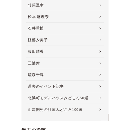
竹萬重幸
松本 麻理奈
石井重博
軽部夕美子
藤田晴香
三浦舞
嵯峨千尋
過去のイベント記事
北浜町モデルハウスみどころ50選
山建開発の社屋みどころ100選