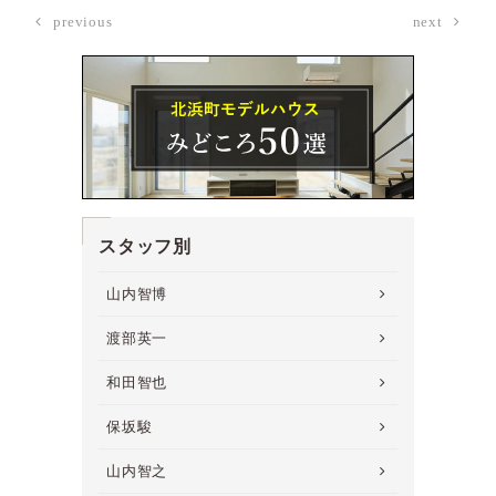
previous
next
スタッフ別
山内智博
渡部英一
和田智也
保坂駿
山内智之