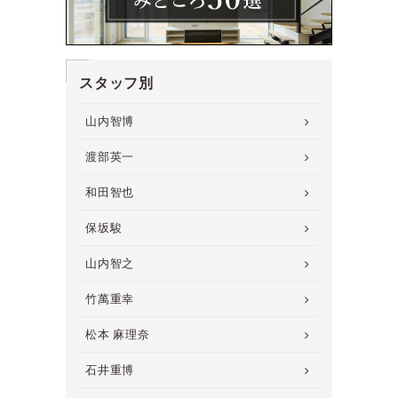
スタッフ別
山内智博
渡部英一
和田智也
保坂駿
山内智之
竹萬重幸
松本 麻理奈
石井重博