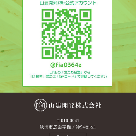
山建開発株式会社
〒010-0041
秋田市広面字樋ノ沖94番地1